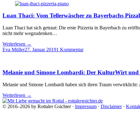
Luan Thaci: Vom Tellerwäscher zu Bayerbachs Pizza
Luan Thaci hat sich getraut: Die erste Pizzeria in Bayerbach zu eröffn
nicht mehr wegzudenken…
Weiterlesen
→
Eva Müller
27. Januar 2019
1 Kommentar
Melanie und Simone Lombardi: Der KulturWirt und di
Melanie und Simone Lombardi haben sich ihren Traum verwirklicht: A
Weiterlesen
→
© 2016–2026 by Rottaler Gsichter ·
Impressum
·
Disclaimer
·
Kontak