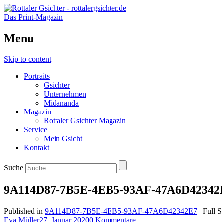
Das Print-Magazin
Menu
Skip to content
Portraits
Gsichter
Unternehmen
Midananda
Magazin
Rottaler Gsichter Magazin
Service
Mein Gsicht
Kontakt
Suche
9A114D87-7B5E-4EB5-93AF-47A6D42342
Published in
9A114D87-7B5E-4EB5-93AF-47A6D42342E7
| Full S
Eva Müller
27. Januar 2020
0 Kommentare