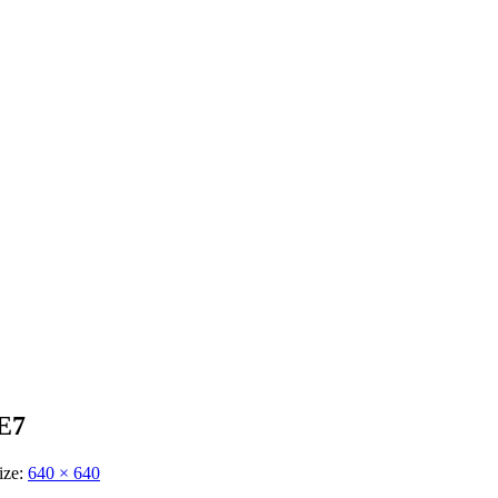
E7
ize:
640 × 640