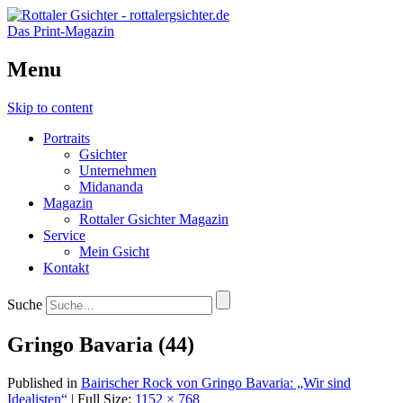
Das Print-Magazin
Menu
Skip to content
Portraits
Gsichter
Unternehmen
Midananda
Magazin
Rottaler Gsichter Magazin
Service
Mein Gsicht
Kontakt
Suche
Gringo Bavaria (44)
Published in
Bairischer Rock von Gringo Bavaria: „Wir sind
Idealisten“
| Full Size:
1152 × 768