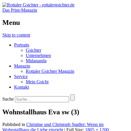
Das Print-Magazin
Menu
Skip to content
Portraits
Gsichter
Unternehmen
Midananda
Magazin
Rottaler Gsichter Magazin
Service
Mein Gsicht
Kontakt
Suche
Wohnstallhaus Eva sw (3)
Published in
Christine und Christoph Stadler: Wenn im
Wohnstallhaus die Liebe einzieht
| Full Size:
1805 × 1200