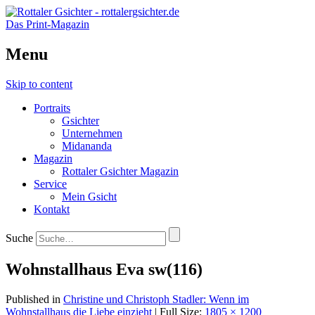
Das Print-Magazin
Menu
Skip to content
Portraits
Gsichter
Unternehmen
Midananda
Magazin
Rottaler Gsichter Magazin
Service
Mein Gsicht
Kontakt
Suche
Wohnstallhaus Eva sw(116)
Published in
Christine und Christoph Stadler: Wenn im
Wohnstallhaus die Liebe einzieht
| Full Size:
1805 × 1200