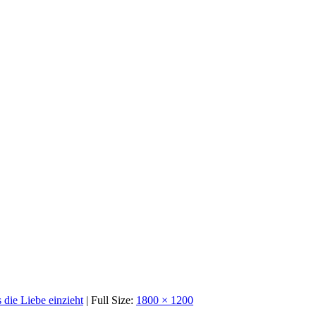
 die Liebe einzieht
| Full Size:
1800 × 1200