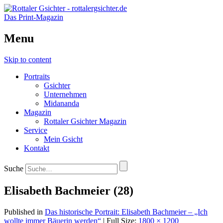
Das Print-Magazin
Menu
Skip to content
Portraits
Gsichter
Unternehmen
Midananda
Magazin
Rottaler Gsichter Magazin
Service
Mein Gsicht
Kontakt
Suche
Elisabeth Bachmeier (28)
Published in
Das historische Portrait: Elisabeth Bachmeier – „Ich
wollte immer Bäuerin werden“
| Full Size:
1800 × 1200