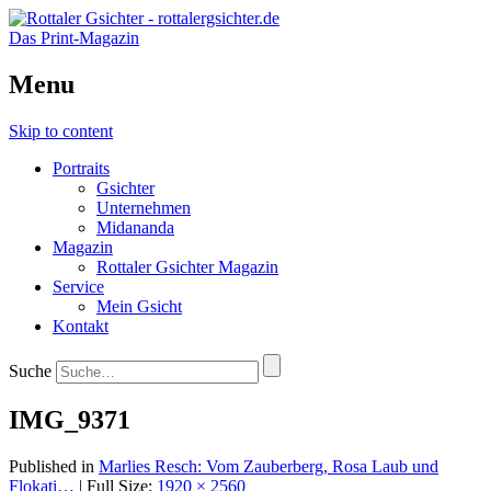
Das Print-Magazin
Menu
Skip to content
Portraits
Gsichter
Unternehmen
Midananda
Magazin
Rottaler Gsichter Magazin
Service
Mein Gsicht
Kontakt
Suche
IMG_9371
Published in
Marlies Resch: Vom Zauberberg, Rosa Laub und
Flokati…
| Full Size:
1920 × 2560