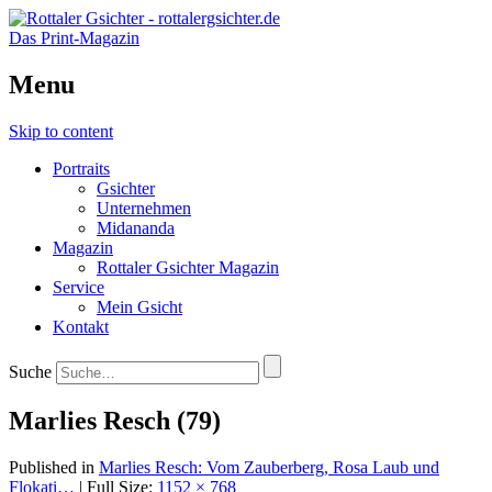
Das Print-Magazin
Menu
Skip to content
Portraits
Gsichter
Unternehmen
Midananda
Magazin
Rottaler Gsichter Magazin
Service
Mein Gsicht
Kontakt
Suche
Marlies Resch (79)
Published in
Marlies Resch: Vom Zauberberg, Rosa Laub und
Flokati…
| Full Size:
1152 × 768