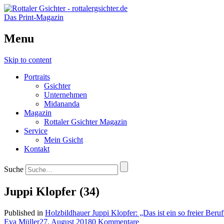
Das Print-Magazin
Menu
Skip to content
Portraits
Gsichter
Unternehmen
Midananda
Magazin
Rottaler Gsichter Magazin
Service
Mein Gsicht
Kontakt
Suche
Juppi Klopfer (34)
Published in
Holzbildhauer Juppi Klopfer: „Das ist ein so freier Beruf
Eva Müller
27. August 2018
0 Kommentare