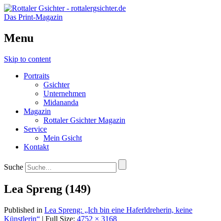
Das Print-Magazin
Menu
Skip to content
Portraits
Gsichter
Unternehmen
Midananda
Magazin
Rottaler Gsichter Magazin
Service
Mein Gsicht
Kontakt
Suche
Lea Spreng (149)
Published in
Lea Spreng: „Ich bin eine Haferldreherin, keine
Künstlerin“
| Full Size:
4752 × 3168