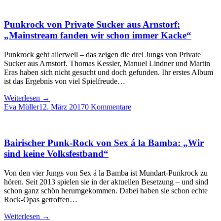
Punkrock von Private Sucker aus Arnstorf:
„Mainstream fanden wir schon immer Kacke“
Punkrock geht allerweil – das zeigen die drei Jungs von Private
Sucker aus Arnstorf. Thomas Kessler, Manuel Lindner und Martin
Eras haben sich nicht gesucht und doch gefunden. Ihr erstes Album
ist das Ergebnis von viel Spielfreude…
Weiterlesen
→
Eva Müller
12. März 2017
0 Kommentare
Bairischer Punk-Rock von Sex á la Bamba: „Wir
sind keine Volksfestband“
Von den vier Jungs von Sex á la Bamba ist Mundart-Punkrock zu
hören. Seit 2013 spielen sie in der aktuellen Besetzung – und sind
schon ganz schön herumgekommen. Dabei haben sie schon echte
Rock-Opas getroffen…
Weiterlesen
→