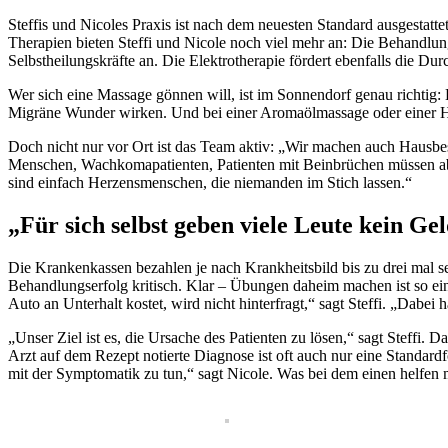
Steffis und Nicoles Praxis ist nach dem neuesten Standard ausgestatt
Therapien bieten Steffi und Nicole noch viel mehr an: Die Behandlun
Selbstheilungskräfte an. Die Elektrotherapie fördert ebenfalls die D
Wer sich eine Massage gönnen will, ist im Sonnendorf genau richti
Migräne Wunder wirken. Und bei einer Aromaölmassage oder einer Ho
Doch nicht nur vor Ort ist das Team aktiv: „Wir machen auch Hausbesuch
Menschen, Wachkomapatienten, Patienten mit Beinbrüchen müssen abe
sind einfach Herzensmenschen, die niemanden im Stich lassen.“
„Für sich selbst geben viele Leute kein Ge
Die Krankenkassen bezahlen je nach Krankheitsbild bis zu drei mal se
Behandlungserfolg kritisch. Klar – Übungen daheim machen ist so ein
Auto an Unterhalt kostet, wird nicht hinterfragt,“ sagt Steffi. „Dabe
„Unser Ziel ist es, die Ursache des Patienten zu lösen,“ sagt Steffi. 
Arzt auf dem Rezept notierte Diagnose ist oft auch nur eine Standard
mit der Symptomatik zu tun,“ sagt Nicole. Was bei dem einen helfen ma