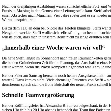
Nach der dreijährigen Ausbildung waren zunächst etliche Fort- und Wei
Praxis in Massing in den Genuss einer Leitungsstelle kam. Steffi arb
einen Abstecher nach München. Vier Jahre später zog es sie wieder in
Wurmannsquick treu.
Bis zu dem Tag, an dem bei Nicole das Telefon klingelte. Steffi war 
Neugierde weckte. Steffi wollte sich selbstständig machen und suchte
wusste auch, dass man in unserem Beruf nicht zu lange draußen sein s
„Innerhalb einer Woche waren wir voll“
Da hatte Steffi längst im Sonnendorf nach freien Räumlichkeiten gefr
die beiden Gründerinnen Zeit für die Planung, das Anschaffen eines K
erteilt werden, wenn die Praxis komplett eingerichtet war. Familie u
Bei der Feier am Samstag herrschte noch heitere Ausgelassenheit – a
warten? Dazu kam es nicht. Viele ehemalige Patienten von Steffi – si
drumherum sprach sich die frohe Botschaft der neuen Praxis schnell h
Schnelle Teamvergrößerung
Bei der Eröffnungsfeier hat Alexandra Braun vorbeigeschaut, in der 
sieben Uhr früh bis 20 Uhr abends behandelt das Team ihre Patienten.