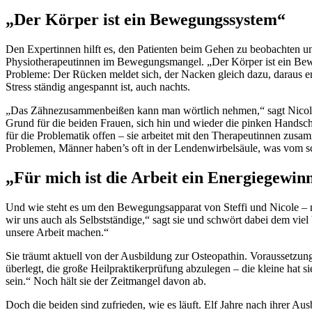
„Der Körper ist ein Bewegungssystem“
Den Expertinnen hilft es, den Patienten beim Gehen zu beobachten u
Physiotherapeutinnen im Bewegungsmangel. „Der Körper ist ein Beweg
Probleme: Der Rücken meldet sich, der Nacken gleich dazu, daraus e
Stress ständig angespannt ist, auch nachts.
„Das Zähnezusammenbeißen kann man wörtlich nehmen,“ sagt Nicole.
Grund für die beiden Frauen, sich hin und wieder die pinken Handsc
für die Problematik offen – sie arbeitet mit den Therapeutinnen zusa
Problemen, Männer haben’s oft in der Lendenwirbelsäule, was vom s
„Für mich ist die Arbeit ein Energiegewin
Und wie steht es um den Bewegungsapparat von Steffi und Nicole – na
wir uns auch als Selbstständige,“ sagt sie und schwört dabei dem vie
unsere Arbeit machen.“
Sie träumt aktuell von der Ausbildung zur Osteopathin. Voraussetzung 
überlegt, die große Heilpraktikerprüfung abzulegen – die kleine hat si
sein.“ Noch hält sie der Zeitmangel davon ab.
Doch die beiden sind zufrieden, wie es läuft. Elf Jahre nach ihrer Aus