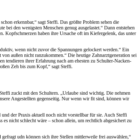
chon erkennbar,“ sagt Steffi. Das größte Problem sehen die
eute bei den wenigsten Menschen genug ausgelastet.“ Dann entstehen
n. Kopfschmerzen haben ihre Ursache oft im Kiefergelenk, das unter
uktiv, wenn nicht zuvor die Spannungen gelockert werden.“ Ein
t von außen nicht ranzukommen.“ Die heutige Zahnarztgeneration sei
auen tendieren ihrer Erfahrung nach am ehesten zu Schulter-Nacken-
ßen Zeh bis zum Kopf,“ sagt Steffi.
Steffi zuckt mit den Schultern. „Urlaube sind wichtig. Die nehmen
nsere Angestellten gegenseitig. Nur wenn wir fit sind, können wir
nd der Praxis aktuell noch nicht vorstellbar für sie. Auch Steffi
s es nicht schlecht wäre – schon allein, um rechtlich abgesichert zu
 gefragt udn können sich ihre Stellen mittlerweile frei auswählen,“