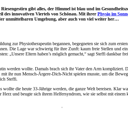
esengestirn gibt alles, der Himmel ist blau und im Gesundheitsze
eil des innovativen Viertels von Schönau. Mit ihrer
Physio im Sonn
der unmittelbaren Umgebung, aber auch von viel weiter her…
dung zur Physiotherapeutin begannen, begegneten sie sich zum ersten
innen. Die Lage war schwierig für ihre Zunft: kaum freie Stellen und e
sten: „Unsere Eltern haben’s möglich gemacht,“ sagt Steffi dankbar frei
eutin werden wollte. Damals brach sich ihr Vater den Arm kompliziert. 
pa mit ihr nun Mensch-Ärgere-Dich-Nicht spielen musste, um die Beweglic
ch Steffi.
 wollte die heute 33-Jährige werden, die ganze Welt bereisen. Klar wa
ihr Herz und beugte sich ihrem Helfersyndrom, wie sie selbst mit einem