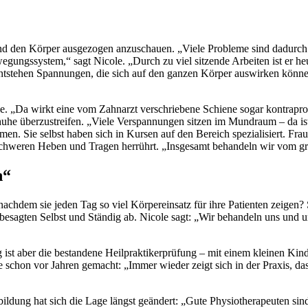
nd den Körper ausgezogen anzuschauen. „Viele Probleme sind dadurch s
ungssystem,“ sagt Nicole. „Durch zu viel sitzende Arbeiten ist er h
ntstehen Spannungen, die sich auf den ganzen Körper auswirken könne
 „Da wirkt eine vom Zahnarzt verschriebene Schiene sogar kontraprod
huhe überzustreifen. „Viele Verspannungen sitzen im Mundraum – da is
mmen. Sie selbst haben sich in Kursen auf den Bereich spezialisiert. Fr
chweren Heben und Tragen herrührt. „Insgesamt behandeln wir vom gro
n“
chdem sie jeden Tag so viel Körpereinsatz für ihre Patienten zeigen? 
l besagten Selbst und Ständig ab. Nicole sagt: „Wir behandeln uns und u
ist aber die bestandene Heilpraktikerprüfung – mit einem kleinen Kind u
e schon vor Jahren gemacht: „Immer wieder zeigt sich in der Praxis, das
bildung hat sich die Lage längst geändert: „Gute Physiotherapeuten sind