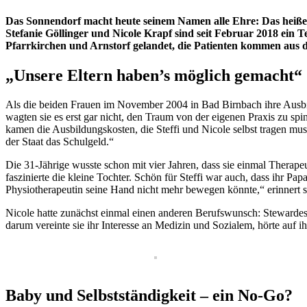
Das Sonnendorf macht heute seinem Namen alle Ehre: Das heiße Ri
Stefanie Göllinger und Nicole Krapf sind seit Februar 2018 ein T
Pfarrkirchen und Arnstorf gelandet, die Patienten kommen aus 
„Unsere Eltern haben’s möglich gemacht“
Als die beiden Frauen im November 2004 in Bad Birnbach ihre Ausbil
wagten sie es erst gar nicht, den Traum von der eigenen Praxis zu sp
kamen die Ausbildungskosten, die Steffi und Nicole selbst tragen mus
der Staat das Schulgeld.“
Die 31-Jährige wusste schon mit vier Jahren, dass sie einmal Therap
faszinierte die kleine Tochter. Schön für Steffi war auch, dass ihr Pa
Physiotherapeutin seine Hand nicht mehr bewegen könnte,“ erinnert si
Nicole hatte zunächst einmal einen anderen Berufswunsch: Stewardess
darum vereinte sie ihr Interesse an Medizin und Sozialem, hörte auf 
Baby und Selbstständigkeit – ein No-Go?