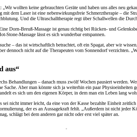
et: „Wir wollten keine gebrauchten Geräte und haben uns alles neu geka
g mit dem Laser ist eine nebenwirkungsfreie Schmerztherapie – die St
urchblutung. Und die Ultraschalltherapie regt über Schallwellen die D
g: Eine Dorn-Breuß-Massage ist genau richtig bei Rücken- und Gelenk
t-Stone-Massage lässt es sich wunderbar entspannen.
e – das ist wirtschaftlich betrachtet, oft ein Spagat, aber wir wissen,
r dennoch nicht auf die Therapeuten vom Sonnendorf verzichten. „Wir
ld aus“
chs Behandlungen – danach muss zwölf Wochen pausiert werden. Wenn der
e Sache. Aber man könnte sich ja weiterhin ein paar Physioeinheiten g
i handelt es sich um den eigenen Körper, in dem man ein Leben lang woh
Das sei nicht immer leicht, da eine von der Kasse bezahlte Einheit zeit
formulierung, der es an Aussagekraft fehlt. „Außerdem ist nicht jeder 
g, schlägt bei dem anderen gar nicht oder erst viel später an.