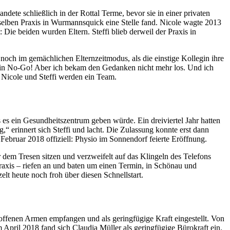
dete schließlich in der Rottal Terme, bevor sie in einer privaten
erselben Praxis in Wurmannsquick eine Stelle fand. Nicole wagte 2013
Die beiden wurden Eltern. Steffi blieb derweil der Praxis in
noch im gemächlichen Elternzeitmodus, als die einstige Kollegin ihre
t, ein No-Go! Aber ich bekam den Gedanken nicht mehr los. Und ich
: Nicole und Steffi werden ein Team.
 es ein Gesundheitszentrum geben würde. Ein dreiviertel Jahr hatten
“ erinnert sich Steffi und lacht. Die Zulassung konnte erst dann
Februar 2018 offiziell: Physio im Sonnendorf feierte Eröffnung.
dem Tresen sitzen und verzweifelt auf das Klingeln des Telefons
praxis – riefen an und baten um einen Termin, in Schönau und
lt heute noch froh über diesen Schnellstart.
offenen Armen empfangen und als geringfügige Kraft eingestellt. Von
 April 2018 fand sich Claudia Müller als geringfügige Bürokraft ein.