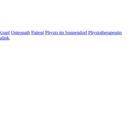
Krapf
Osteopath
Patient
Physio im Sonnendorf
Physiotherapeutin
alink
.