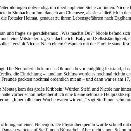
terbildungen notwendig, um überhaupt eine Stelle zu finden. Nicole lan
eitete in Simbach am Inn, danach am Chiemsee, als sie schließlich in d
 die Rottaler Heimat, genauer zu ihrem Lebensgefährten nach Egglham: 
dran und fragte sie geradeheraus: „Was machst Du?“ Nicole befand sich 
 noch eine Mitstreiterin. „Erst dachte ich: Baby und Selbstständigkei
ollte,“ erzählt Nicole. Nach einem Gespräch mit der Familie stand fest
agt. Die Neuhoferin bekam das Ok noch bevor endgültig feststand, dass
redits, die Einrichtung – „und am Schluss wurde es nochmal richtig eng,
nd Freunde packten nochmal ordentlich mit an – und dann war es am 17. 
m Montag kam das große Kribbeln: Würden Steffi und Nicole nur hinter 
e hatte vorher schon nebenberuflich eine kleine sektorale Heilpraktiker
erum. „Innerhalb einer Woche waren wir voll,“ sagt Steffi und schmunze
Hoffnung auf einen Nebenjob. De Physiotherapeutin wurde schnell mit 
 Danach wartete auf Steffi noch Büroarbeit. Aber nicht lange: Schon im