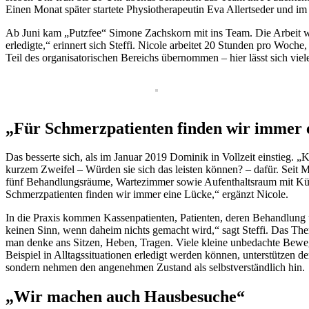
Einen Monat später startete Physiotherapeutin Eva Allertseder und i
Ab Juni kam „Putzfee“ Simone Zachskorn mit ins Team. Die Arbeit w
erledigte,“ erinnert sich Steffi. Nicole arbeitet 20 Stunden pro Woche,
Teil des organisatorischen Bereichs übernommen – hier lässt sich viele
„Für Schmerzpatienten finden wir immer 
Das besserte sich, als im Januar 2019 Dominik in Vollzeit einstieg. „
kurzem Zweifel – Würden sie sich das leisten können? – dafür. Seit M
fünf Behandlungsräume, Wartezimmer sowie Aufenthaltsraum mit Küche
Schmerzpatienten finden wir immer eine Lücke,“ ergänzt Nicole.
In die Praxis kommen Kassenpatienten, Patienten, deren Behandlung ü
keinen Sinn, wenn daheim nichts gemacht wird,“ sagt Steffi. Das The
man denke ans Sitzen, Heben, Tragen. Viele kleine unbedachte Beweg
Beispiel in Alltagssituationen erledigt werden können, unterstützen 
sondern nehmen den angenehmen Zustand als selbstverständlich hin.
„Wir machen auch Hausbesuche“