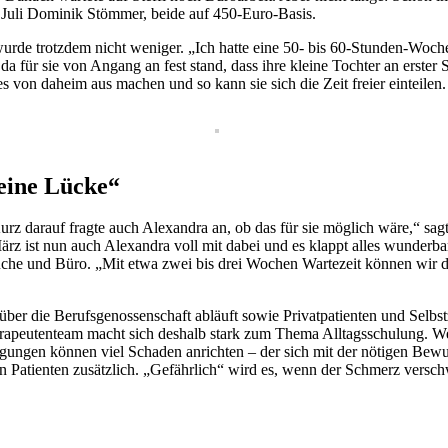
m Juli Dominik Stömmer, beide auf 450-Euro-Basis.
urde trotzdem nicht weniger. „Ich hatte eine 50- bis 60-Stunden-Woc
 da für sie von Angang an fest stand, dass ihre kleine Tochter an erster S
s von daheim aus machen und so kann sie sich die Zeit freier einteilen.
eine Lücke“
Kurz darauf fragte auch Alexandra an, ob das für sie möglich wäre,“ sag
ärz ist nun auch Alexandra voll mit dabei und es klappt alles wunderb
 und Büro. „Mit etwa zwei bis drei Wochen Wartezeit können wir den Se
ber die Berufsgenossenschaft abläuft sowie Privatpatienten und Selbst
rapeutenteam macht sich deshalb stark zum Thema Alltagsschulung. Wer
ungen können viel Schaden anrichten – der sich mit der nötigen Bewus
den Patienten zusätzlich. „Gefährlich“ wird es, wenn der Schmerz vers