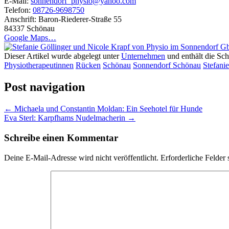
E-Mail:
sonnendorf_physio@yahoo.com
Telefon:
08726-9698750
Anschrift:
Baron-Riederer-Straße 55
84337 Schönau
Google Maps…
Dieser Artikel wurde abgelegt unter
Unternehmen
und enthält die Sc
Physiotherapeutinnen
Rücken
Schönau
Sonnendorf Schönau
Stefani
Post navigation
←
Michaela und Constantin Moldan: Ein Seehotel für Hunde
Eva Sterl: Karpfhams Nudelmacherin
→
Schreibe einen Kommentar
Deine E-Mail-Adresse wird nicht veröffentlicht.
Erforderliche Felder 