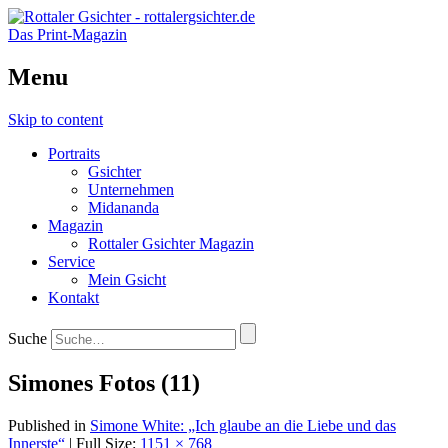
Das Print-Magazin
Menu
Skip to content
Portraits
Gsichter
Unternehmen
Midananda
Magazin
Rottaler Gsichter Magazin
Service
Mein Gsicht
Kontakt
Suche
Simones Fotos (11)
Published in
Simone White: „Ich glaube an die Liebe und das
Innerste“
| Full Size:
1151 × 768