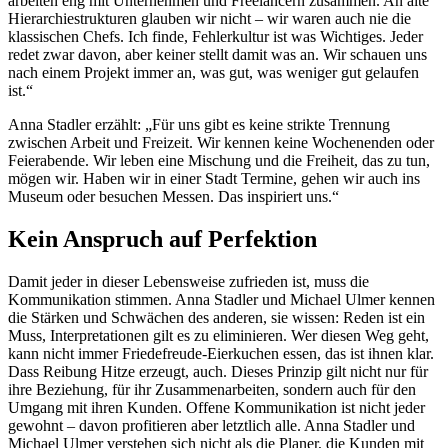
arbeiten eng mit Unternehmen und Freelancern zusammen. An alte
Hierarchiestrukturen glauben wir nicht – wir waren auch nie die
klassischen Chefs. Ich finde, Fehlerkultur ist was Wichtiges. Jeder
redet zwar davon, aber keiner stellt damit was an. Wir schauen uns
nach einem Projekt immer an, was gut, was weniger gut gelaufen
ist.“
Anna Stadler erzählt: „Für uns gibt es keine strikte Trennung
zwischen Arbeit und Freizeit. Wir kennen keine Wochenenden oder
Feierabende. Wir leben eine Mischung und die Freiheit, das zu tun,
mögen wir. Haben wir in einer Stadt Termine, gehen wir auch ins
Museum oder besuchen Messen. Das inspiriert uns.“
Kein Anspruch auf Perfektion
Damit jeder in dieser Lebensweise zufrieden ist, muss die
Kommunikation stimmen. Anna Stadler und Michael Ulmer kennen
die Stärken und Schwächen des anderen, sie wissen: Reden ist ein
Muss, Interpretationen gilt es zu eliminieren. Wer diesen Weg geht,
kann nicht immer Friedefreude-Eierkuchen essen, das ist ihnen klar.
Dass Reibung Hitze erzeugt, auch. Dieses Prinzip gilt nicht nur für
ihre Beziehung, für ihr Zusammenarbeiten, sondern auch für den
Umgang mit ihren Kunden. Offene Kommunikation ist nicht jeder
gewohnt – davon profitieren aber letztlich alle. Anna Stadler und
Michael Ulmer verstehen sich nicht als die Planer, die Kunden mit