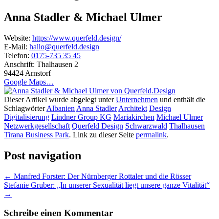
Anna Stadler & Michael Ulmer
Website:
https://www.querfeld.design/
E-Mail:
hallo@querfeld.design
Telefon:
0175-735 35 45
Anschrift:
Thalhausen 2
94424 Arnstorf
Google Maps…
Dieser Artikel wurde abgelegt unter
Unternehmen
und enthält die
Schlagwörter
Albanien
Anna Stadler
Architekt
Design
Digitalisierung
Lindner Group KG
Mariakirchen
Michael Ulmer
Netzwerkgesellschaft
Querfeld Design
Schwarzwald
Thalhausen
Tirana Business Park
. Link zu dieser Seite
permalink
.
Post navigation
←
Manfred Forster: Der Nürnberger Rottaler und die Rösser
Stefanie Gruber: „In unserer Sexualität liegt unsere ganze Vitalität“
→
Schreibe einen Kommentar