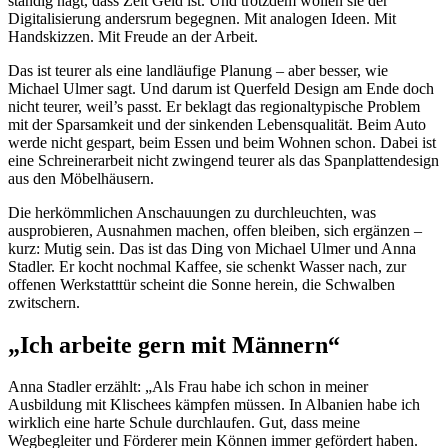
ständig nagt, dass Zeit Geld ist. Und trotzdem wollen sie der
Digitalisierung andersrum begegnen. Mit analogen Ideen. Mit
Handskizzen. Mit Freude an der Arbeit.
Das ist teurer als eine landläufige Planung – aber besser, wie
Michael Ulmer sagt. Und darum ist Querfeld Design am Ende doch
nicht teurer, weil’s passt. Er beklagt das regionaltypische Problem
mit der Sparsamkeit und der sinkenden Lebensqualität. Beim Auto
werde nicht gespart, beim Essen und beim Wohnen schon. Dabei ist
eine Schreinerarbeit nicht zwingend teurer als das Spanplattendesign
aus den Möbelhäusern.
Die herkömmlichen Anschauungen zu durchleuchten, was
ausprobieren, Ausnahmen machen, offen bleiben, sich ergänzen –
kurz: Mutig sein. Das ist das Ding von Michael Ulmer und Anna
Stadler. Er kocht nochmal Kaffee, sie schenkt Wasser nach, zur
offenen Werkstatttür scheint die Sonne herein, die Schwalben
zwitschern.
„Ich arbeite gern mit Männern“
Anna Stadler erzählt: „Als Frau habe ich schon in meiner
Ausbildung mit Klischees kämpfen müssen. In Albanien habe ich
wirklich eine harte Schule durchlaufen. Gut, dass meine
Wegbegleiter und Förderer mein Können immer gefördert haben.