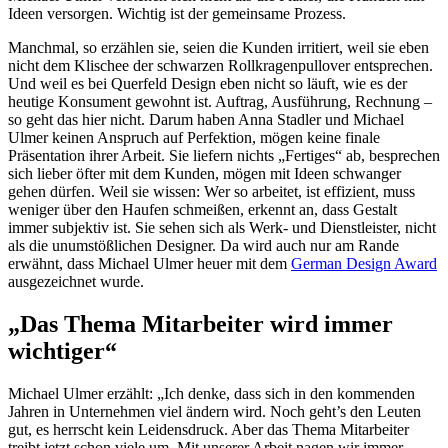
Ideen versorgen. Wichtig ist der gemeinsame Prozess.
Manchmal, so erzählen sie, seien die Kunden irritiert, weil sie eben
nicht dem Klischee der schwarzen Rollkragenpullover entsprechen.
Und weil es bei Querfeld Design eben nicht so läuft, wie es der
heutige Konsument gewohnt ist. Auftrag, Ausführung, Rechnung –
so geht das hier nicht. Darum haben Anna Stadler und Michael
Ulmer keinen Anspruch auf Perfektion, mögen keine finale
Präsentation ihrer Arbeit. Sie liefern nichts „Fertiges“ ab, besprechen
sich lieber öfter mit dem Kunden, mögen mit Ideen schwanger
gehen dürfen. Weil sie wissen: Wer so arbeitet, ist effizient, muss
weniger über den Haufen schmeißen, erkennt an, dass Gestalt
immer subjektiv ist. Sie sehen sich als Werk- und Dienstleister, nicht
als die unumstößlichen Designer. Da wird auch nur am Rande
erwähnt, dass Michael Ulmer heuer mit dem
German Design Award
ausgezeichnet wurde.
„Das Thema Mitarbeiter wird immer
wichtiger“
Michael Ulmer erzählt: „Ich denke, dass sich in den kommenden
Jahren in Unternehmen viel ändern wird. Noch geht’s den Leuten
gut, es herrscht kein Leidensdruck. Aber das Thema Mitarbeiter
treibt jetzt schon viele um. Mit unserer Arbeit nagen wir immer