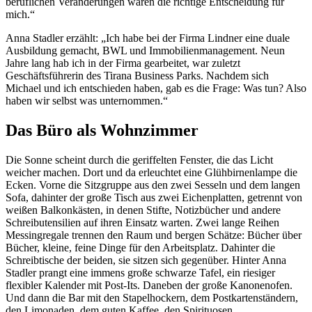
beruflichen Veränderungen waren die richtige Entscheidung für
mich.“
Anna Stadler erzählt: „Ich habe bei der Firma Lindner eine duale
Ausbildung gemacht, BWL und Immobilienmanagement. Neun
Jahre lang hab ich in der Firma gearbeitet, war zuletzt
Geschäftsführerin des Tirana Business Parks. Nachdem sich
Michael und ich entschieden haben, gab es die Frage: Was tun? Also
haben wir selbst was unternommen.“
Das Büro als Wohnzimmer
Die Sonne scheint durch die geriffelten Fenster, die das Licht
weicher machen. Dort und da erleuchtet eine Glühbirnenlampe die
Ecken. Vorne die Sitzgruppe aus den zwei Sesseln und dem langen
Sofa, dahinter der große Tisch aus zwei Eichenplatten, getrennt von
weißen Balkonkästen, in denen Stifte, Notizbücher und andere
Schreibutensilien auf ihren Einsatz warten. Zwei lange Reihen
Messingregale trennen den Raum und bergen Schätze: Bücher über
Bücher, kleine, feine Dinge für den Arbeitsplatz. Dahinter die
Schreibtische der beiden, sie sitzen sich gegenüber. Hinter Anna
Stadler prangt eine immens große schwarze Tafel, ein riesiger
flexibler Kalender mit Post-Its. Daneben der große Kanonenofen.
Und dann die Bar mit den Stapelhockern, dem Postkartenständern,
den Limonaden, dem guten Kaffee, den Spirituosen.